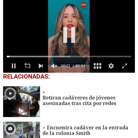
0
RELACIONADAS:
seconds
of
54
seconds
Retiran cadáveres de jóvenes
asesinadas tras cita por redes
Encuentra cadáver en la entrada
de la colonia Smith