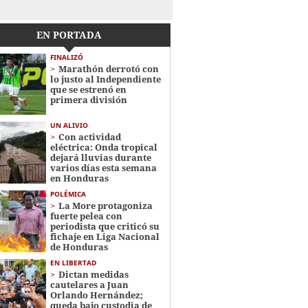
EN PORTADA
FINALIZÓ
Marathón derrotó con
lo justo al Independiente
que se estrenó en
primera división
UN ALIVIO
Con actividad
eléctrica: Onda tropical
dejará lluvias durante
varios días esta semana
en Honduras
POLÉMICA
La More protagoniza
fuerte pelea con
periodista que criticó su
fichaje en Liga Nacional
de Honduras
EN LIBERTAD
Dictan medidas
cautelares a Juan
Orlando Hernández;
queda bajo custodia de