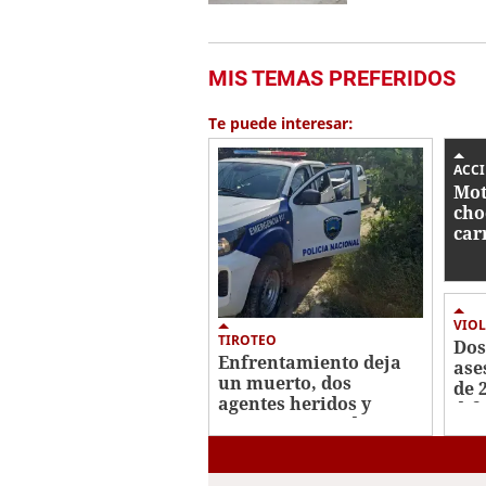
MIS TEMAS PREFERIDOS
Te puede interesar:
ACC
Mot
cho
car
inm
Tiza
VIOL
TIROTEO
Dos
Enfrentamiento deja
ase
un muerto, dos
de 
agentes heridos y
dif
varios capturados en
Jut
San Pedro Sula