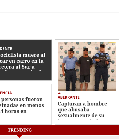
IDENTE
ociclista muere al
car en carro en la
retera al Sur a
ediaciones de El
tillo
ENCIA
ABERRANTE
 personas fueron
Capturan a hombre
sinadas en menos
que abusaba
24 horas en
sexualmente de su
erentes sectores de
hijastra en Choloma
icalpa
TRENDING