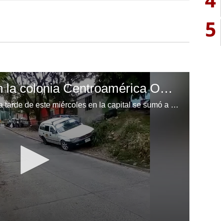
5
Acribillan a taxista en la colonia Centroamérica Oeste de la capital
La muerte violenta de un taxista la tarde de este miércoles en la capital se sumó a los crímenes registrados durante el día en otras zonas de Honduras. El suceso ocurrió en la colonia capitalina Centroamérica Oeste. (video cortesía: canal 6)