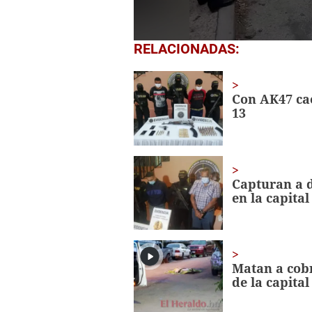
0
RELACIONADAS:
seconds
of
1
minute,
Con AK47 ca
19
13
seconds
Volume
0%
Capturan a d
en la capital
Matan a cobr
de la capital