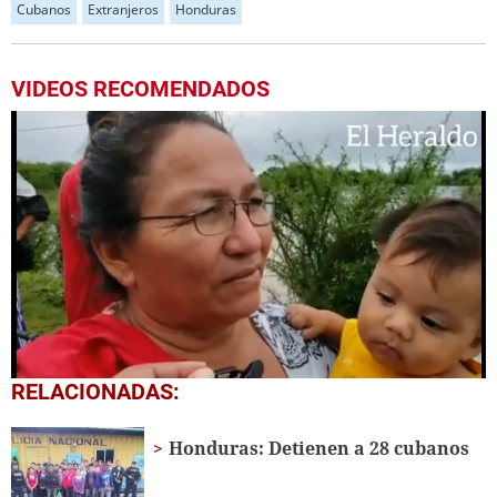
Cubanos
Extranjeros
Honduras
VIDEOS RECOMENDADOS
0
RELACIONADAS:
seconds
of
55
Honduras: Detienen a 28 cubanos
seconds