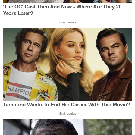
'The OC' Cast Then And Now - Where Are They 20
Years Later?
Brainberries
Tarantino Wants To End His Career With This Movie?
Brainberries