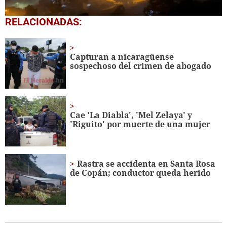
0
RELACIONADAS:
seconds
of
5
minutes,
Capturan a nicaragüense
3
sospechoso del crimen de abogado
seconds
Cae 'La Diabla',
'
Mel Zelaya' y
'Riguito' por muerte de una mujer
Rastra se accidenta en Santa Rosa
de Copán; conductor queda herido