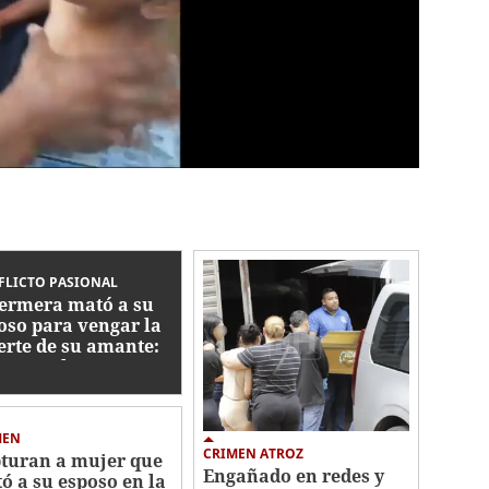
FLICTO PASIONAL
ermera mató a su
oso para vengar la
rte de su amante:
men en la
troamérica Oeste
MEN
CRIMEN ATROZ
turan a mujer que
Engañado en redes y
ó a su esposo en la