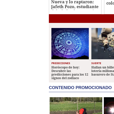
Nueva y lo raptaron:
col
Jafeth Pozo, estudiante
Oes
del Abelardo R. Fortín
asesinado
PREDICCIONES
SUERTE
Horóscopo de hoy:
Hallan un bill
Descubre las
lotería millon
predicciones para los 12
basurero de It
signos del zodiaco
CONTENIDO PROMOCIONADO