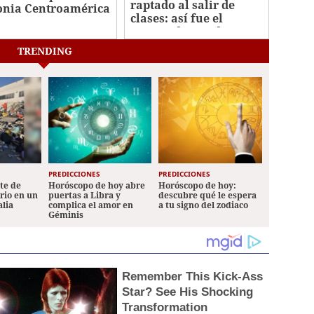
raptado al salir de
onia Centroamérica
clases: así fue el
te
crimen de estudiante
en La Joya
TRENDING
PREDICCIONES
PREDICCIONES
ete de
Horóscopo de hoy abre
Horóscopo de hoy:
ario en un
puertas a Libra y
descubre qué le espera
alia
complica el amor en
a tu signo del zodiaco
Géminis
Remember This Kick-Ass
Star? See His Shocking
Transformation