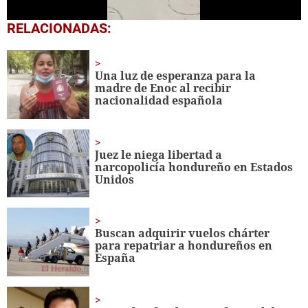
0
RELACIONADAS:
seconds
of
54
seconds
Una luz de esperanza para la
madre de Enoc al recibir
nacionalidad española
Juez le niega libertad a
narcopolicía hondureño en Estados
Unidos
Buscan adquirir vuelos chárter
para repatriar a hondureños en
España