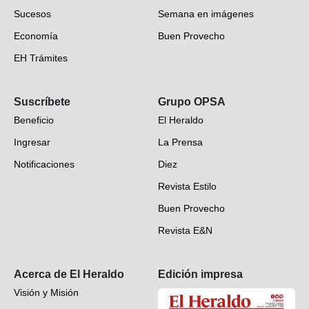
Sucesos
Semana en imágenes
Economía
Buen Provecho
EH Trámites
Opinión
Suscríbete
Grupo OPSA
EH Verifica
Beneficio
El Heraldo
Fotogalerías
Ingresar
La Prensa
Deportes
Notificaciones
Diez
Videos
Revista Estilo
Hondureños en el mundo
Buen Provecho
Revista E&N
Suscripción
Acerca de El Heraldo
Edición impresa
Visión y Misión