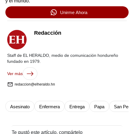
y el mundo.
Unirme Ahora
Redacción
Staff de EL HERALDO, medio de comunicación hondureño
fundado en 1979.
Ver más
redaccion@elheraldo.hn
Asesinato
Enfermera
Entrega
Papa
San Pedro
Te gustó este artículo, compártelo