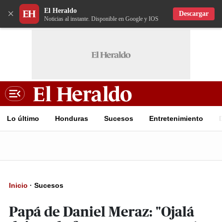
El Heraldo
×
Descargar
Noticias al instante. Disponible en Google y IOS
Lo último
Honduras
Sucesos
Entretenimiento
Inicio
·
Sucesos
Papá de Daniel Meraz: "Ojalá