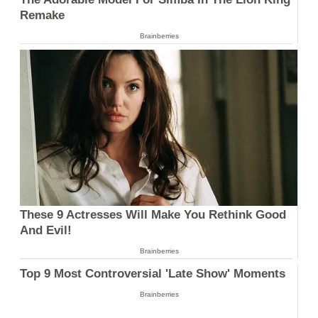
Remake
Brainberries
These 9 Actresses Will Make You Rethink Good
And Evil!
Brainberries
Top 9 Most Controversial 'Late Show' Moments
Brainberries