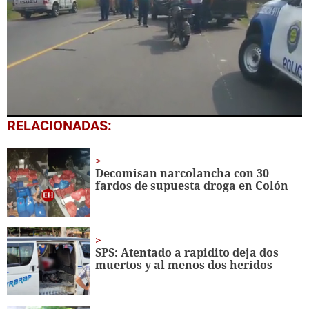
0
RELACIONADAS:
seconds
of
1
minute,
Decomisan narcolancha con 30
52
fardos de supuesta droga en Colón
seconds
SPS: Atentado a rapidito deja dos
muertos y al menos dos heridos