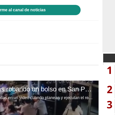
rme al canal de noticias
1
2
Mujeres son grabadas robando un bolso en San Pedro Sula
Tres mujeres quedaron evidenciadas en un video cuando planean y ejecutan el robo de un bolso en el interior de un restaurante en la ciudad de San Pedro Sula.
3