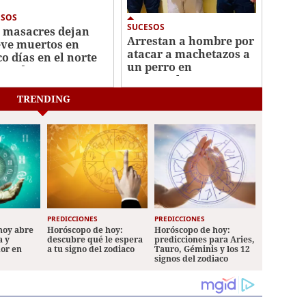
ESOS
SUCESOS
 masacres dejan
Arrestan a hombre por
ve muertos en
atacar a machetazos a
co días en el norte
un perro en
Honduras
Tegucigalpa
TRENDING
PREDICCIONES
PREDICCIONES
hoy abre
Horóscopo de hoy:
Horóscopo de hoy:
a y
descubre qué le espera
predicciones para Aries,
mor en
a tu signo del zodiaco
Tauro, Géminis y los 12
signos del zodiaco