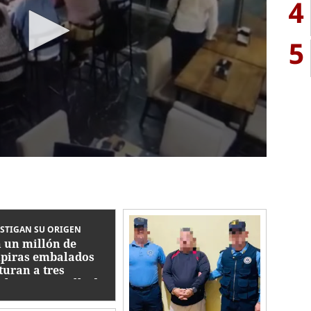
4
5
STIGAN SU ORIGEN
 un millón de
piras embalados
turan a tres
bres en muelle de
otaje de La Ceiba