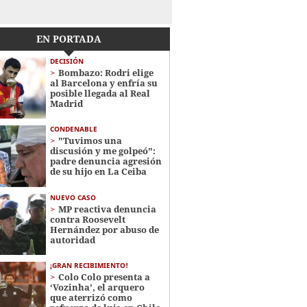
EN PORTADA
DECISIÓN
Bombazo: Rodri elige
al Barcelona y enfría su
posible llegada al Real
Madrid
CONDENABLE
"Tuvimos una
discusión y me golpeó":
padre denuncia agresión
de su hijo en La Ceiba
NUEVO CASO
MP reactiva denuncia
contra Roosevelt
Hernández por abuso de
autoridad
¡GRAN RECIBIMIENTO!
Colo Colo presenta a
‘Vozinha’, el arquero
que aterrizó como