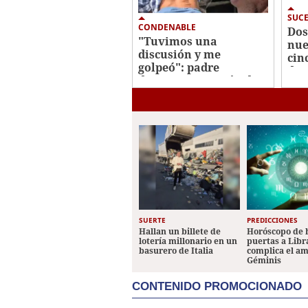
SUC
CONDENABLE
Dos
"Tuvimos una
nue
discusión y me
cin
golpeó": padre
de 
denuncia agresión de
su hijo en La Ceiba
SUERTE
PREDICCIONES
Hallan un billete de
Horóscopo de 
lotería millonario en un
puertas a Libr
basurero de Italia
complica el a
Géminis
CONTENIDO PROMOCIONADO