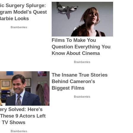
tic Surgery Splurge:
agram Model's Quest
Barbie Looks
Brainberries
Films To Make You
Question Everything You
Know About Cinema
Brainberries
The Insane True Stories
Behind Cameron's
Biggest Films
Brainberries
ery Solved: Here's
These 9 Actors Left
r TV Shows
Brainberries