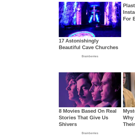
Plas
Inst
For 
17 Astonishingly
Beautiful Cave Churches
Brainberries
8 Movies Based On Real
Myst
Stories That Give Us
Why 
Shivers
Thei
Brainberries