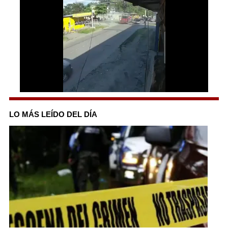
0
seconds
of
LO MÁS LEÍDO DEL DÍA
30
seconds