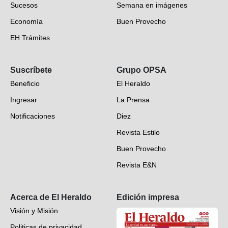
Sucesos
Semana en imágenes
Economía
Buen Provecho
EH Trámites
Opinión
Suscríbete
Grupo OPSA
EH Verifica
Beneficio
El Heraldo
Fotogalerías
Ingresar
La Prensa
Deportes
Notificaciones
Diez
Videos
Revista Estilo
Hondureños en el mundo
Buen Provecho
Revista E&N
Suscripción
Acerca de El Heraldo
Edición impresa
Visión y Misión
Politicas de privacidad