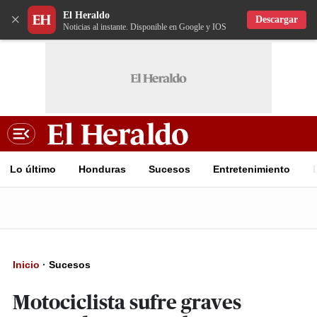
El Heraldo
×
Descargar
Noticias al instante. Disponible en Google y IOS
Lo último
Honduras
Sucesos
Entretenimiento
Inicio
·
Sucesos
Motociclista sufre graves