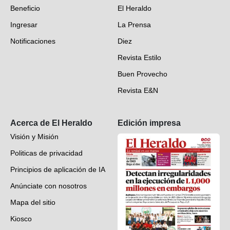
Beneficio
El Heraldo
Fotogalerías
Ingresar
La Prensa
Deportes
Notificaciones
Diez
Videos
Revista Estilo
Hondureños en el mundo
Buen Provecho
Revista E&N
Suscripción
Acerca de El Heraldo
Edición impresa
Visión y Misión
Politicas de privacidad
Principios de aplicación de IA
Anúnciate con nosotros
Mapa del sitio
Kiosco