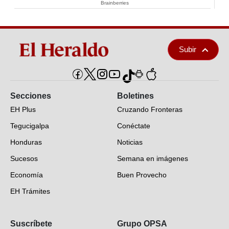
Brainberries
Subir
Secciones
Boletines
EH Plus
Cruzando Fronteras
Tegucigalpa
Conéctate
Honduras
Noticias
Sucesos
Semana en imágenes
Economía
Buen Provecho
EH Trámites
Opinión
Suscríbete
Grupo OPSA
EH Verifica