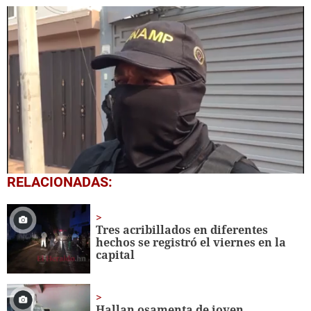
0
RELACIONADAS:
seconds
of
1
minute,
Tres acribillados en diferentes
36
hechos se registró el viernes en la
seconds
capital
Hallan osamenta de joven