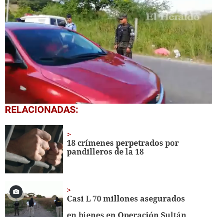
0
RELACIONADAS:
seconds
of
1
minute,
18 crímenes perpetrados por
5
pandilleros de la 18
seconds
Casi L 70 millones asegurados
en bienes en Operación Sultán