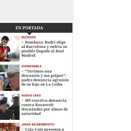
EN PORTADA
DECISIÓN
Bombazo: Rodri elige
al Barcelona y enfría su
posible llegada al Real
Madrid
CONDENABLE
"Tuvimos una
discusión y me golpeó":
padre denuncia agresión
de su hijo en La Ceiba
NUEVO CASO
MP reactiva denuncia
contra Roosevelt
Hernández por abuso de
autoridad
¡GRAN RECIBIMIENTO!
Colo Colo presenta a