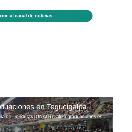
rme al canal de noticias
duaciones en Tegucigalpa
La Universidad Nacional Autónoma de Honduras (UNAH) realiza graduaciones este martes en #Tegucigalpa.