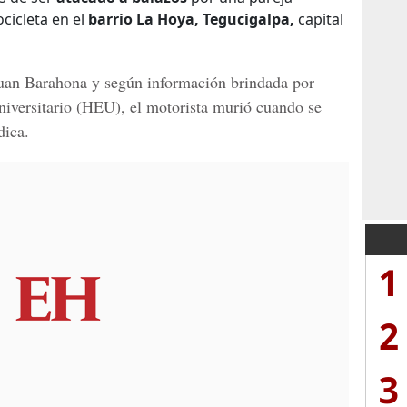
cicleta en el
barrio La Hoya, Tegucigalpa,
capital
uan Barahona y
según información brindada por
niversitario (HEU), el motorista murió cuando se
dica.
1
2
3