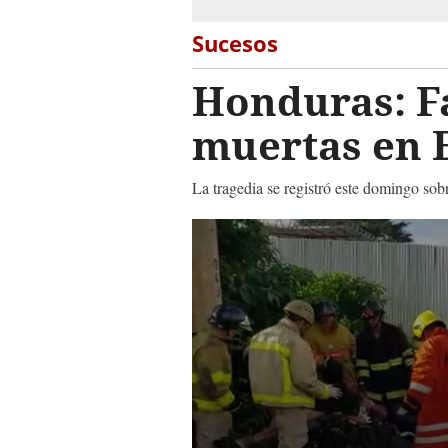
Sucesos
Honduras: Fa
muertas en E
La tragedia se registró este domingo sob
0
seconds
of
31
seconds
Volume
90%