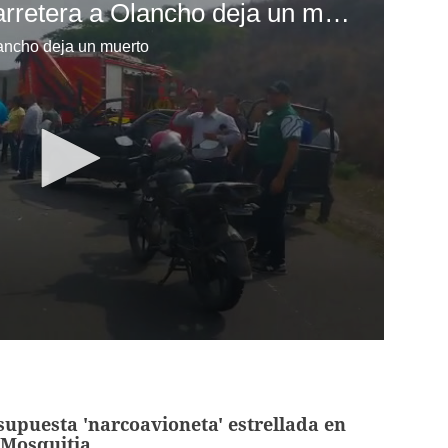
Fatal accidente en carretera a Olancho deja un muerto
lancho deja un muerto
upuesta 'narcoavioneta' estrellada en
 Mosquitia