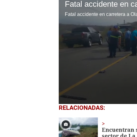
Fatal accidente en carretera a O
0
RELACIONADAS:
seconds
of
1
minute,
Encuentran s
52
sector de La
seconds
Volume