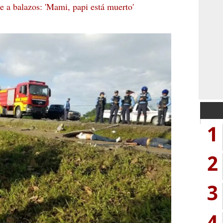
ue a balazos: 'Mami, papi está muerto'
1
2
3
4