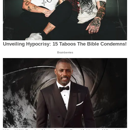
Unveiling Hypocrisy: 15 Taboos The Bible Condemns!
Brainberries