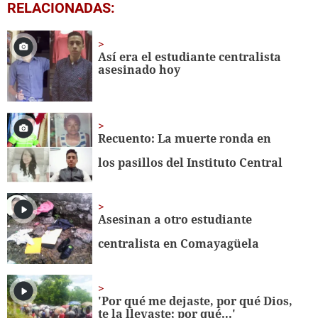
0
RELACIONADAS:
seconds
of
40
seconds
Así era el estudiante centralista
asesinado hoy
Recuento: La muerte ronda en
los pasillos del Instituto Central
Asesinan a otro estudiante
centralista en Comayagüela
'Por qué me dejaste, por qué Dios,
te la llevaste; por qué...'