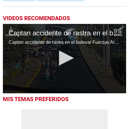
VIDEOS RECOMENDADOS
Captan accidente de rastra en el bulevar Fuerzas Armadas
Captan accidente de rastra en el bulevar Fuerzas Armadas
0
MIS TEMAS PREFERIDOS
seconds
of
32
seconds