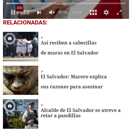
0
RELACIONADAS:
seconds
of
4
minutes,
Así reciben a cabecillas
31
seconds
de maras en El Salvador
El Salvador: Marero explica
sus razones para asesinar
Alcalde de El Salvador se atreve a
retar a pandillas