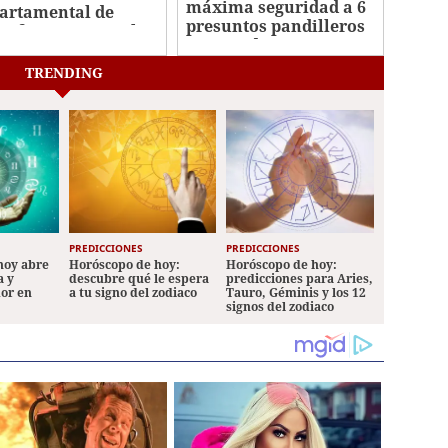
máxima seguridad a 6
artamental de
presuntos pandilleros
ir favores sexuales
capturados en San
ambio de una plaza
Pedro Sula
TRENDING
PREDICCIONES
PREDICCIONES
hoy abre
Horóscopo de hoy:
Horóscopo de hoy:
a y
descubre qué le espera
predicciones para Aries,
mor en
a tu signo del zodiaco
Tauro, Géminis y los 12
signos del zodiaco