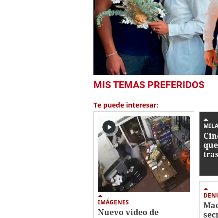
0
MIS TEMAS PREFERIDOS
seconds
of
3
Te puede interesar:
minutes,
31
seconds
Volume
MIL
0%
Cin
que
tra
con
Roa
DEN
IMÁGENES
Mae
Nuevo video de
sec