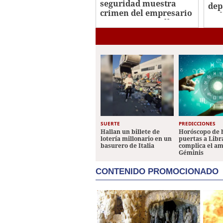
seguridad muestra
dep
crimen del empresario
ped
Jorge Luis Castellanos
a c
en Danlí
SUERTE
PREDICCIONES
Hallan un billete de
Horóscopo de 
lotería millonario en un
puertas a Libr
basurero de Italia
complica el a
Géminis
CONTENIDO PROMOCIONADO