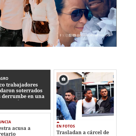
AGRO
co trabajadores
daron soterrados
s derrumbe en una
strucción en
tán
UNCIA
EN FOTOS
stra acusa a
Trasladan a cárcel de
retario