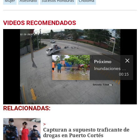
Mujer
Asesinato
Sucesos Honduras
Choloma
VIDEOS RECOMENDADOS
Próximo
Inundaciones en Choloma, Cortés, tras fuertes lluvias
00:15
0
RELACIONADAS:
seconds
of
16
seconds
Capturan a supuesto traficante de
drogas en Puerto Cortés