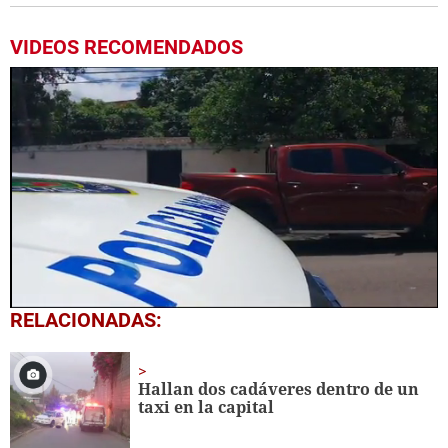
VIDEOS RECOMENDADOS
0
RELACIONADAS:
seconds
of
1
minute,
Hallan dos cadáveres dentro de un
14
taxi en la capital
seconds