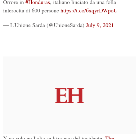
Orrore in
#Honduras
, italiano linciato da una folla
inferocita di 600 persone
https://t.co/6xqyrDWpoU
— L'Unione Sarda (@UnioneSarda)
July 9, 2021
Y no solo en Italia se hizo eco del incidente,
The