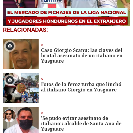
0
RELACIONADAS:
seconds
of
4
minutes,
Caso Giorgio Scanu: las claves del
5
brutal asesinato de un italiano en
seconds
Yusguare
Fotos de la feroz turba que linchó
al italiano Giorgio en Yusguare
'Se pudo evitar asesinato de
italiano': alcalde de Santa Ana de
Yusguare