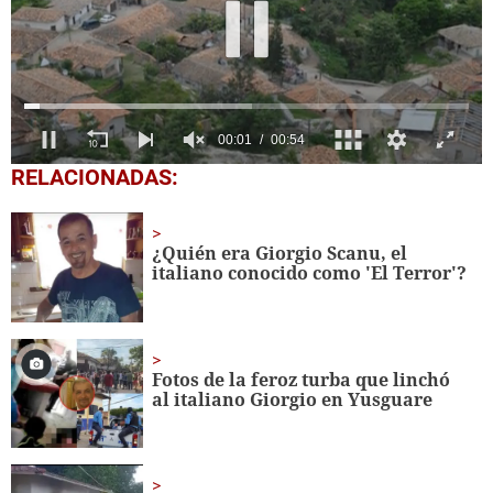
0
RELACIONADAS:
of
54
seconds
¿Quién era Giorgio Scanu, el
italiano conocido como 'El Terror'?
Fotos de la feroz turba que linchó
al italiano Giorgio en Yusguare