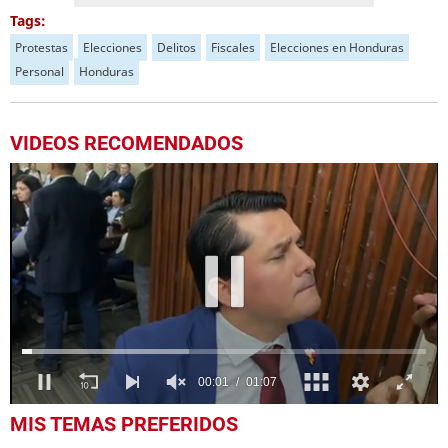
Tags:
Protestas
Elecciones
Delitos
Fiscales
Elecciones en Honduras
Personal
Honduras
VIDEOS RECOMENDADOS
0
MIS TEMAS PREFERIDOS
seconds
of