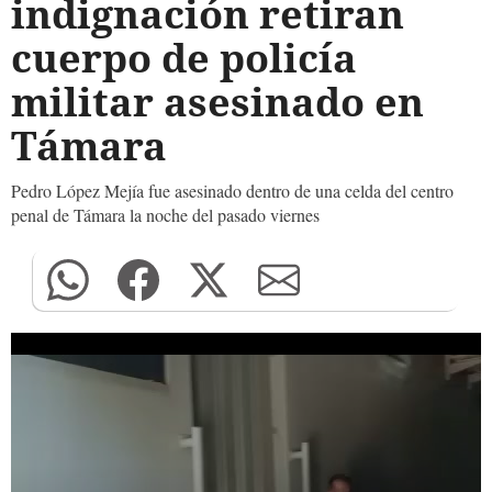
indignación retiran
cuerpo de policía
militar asesinado en
Támara
Pedro López Mejía fue asesinado dentro de una celda del centro
penal de Támara la noche del pasado viernes
0
seconds
of
0
seconds