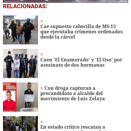
0
RELACIONADAS:
seconds
of
2
minutes,
Cae supuesto cabecilla de MS-13
39
que ejecutaba crímenes ordenados
seconds
desde la cárcel
Caen 'El Enamorado' y 'El Oso' por
asesinato de dos hermanas
Con droga capturan a
precandidato a alcalde del
movimiento de Luis Zelaya
En estado crítico rescatan a