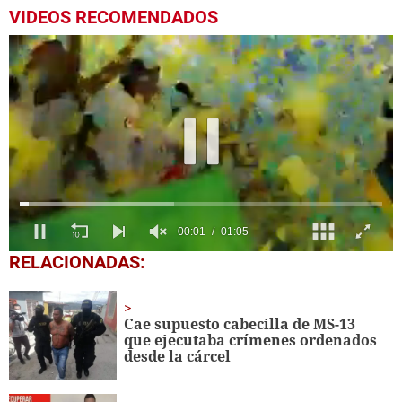
VIDEOS RECOMENDADOS
0
RELACIONADAS:
seconds
of
1
minute,
Cae supuesto cabecilla de MS-13
5
que ejecutaba crímenes ordenados
seconds
desde la cárcel