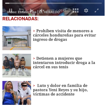
0
RELACIONADAS:
seconds
of
45
Prohíben visita de menores a
seconds
cárceles hondureñas para evitar
ingreso de drogas
Detienen a mujeres que
intentaron introducir droga a la
cárcel en sus tenis
Luto y dolor en familia de
pastora Yeni Reyes y su hijo,
víctimas de accidente