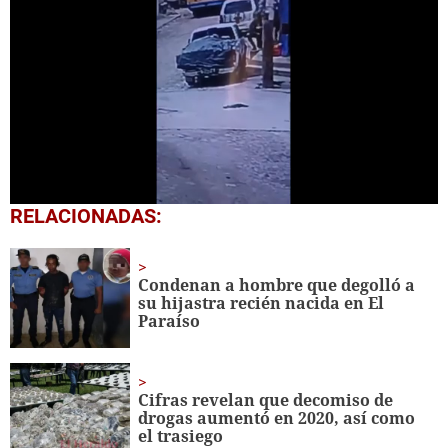
0
RELACIONADAS:
seconds
of
25
seconds
Condenan a hombre que degolló a
su hijastra recién nacida en El
Paraíso
Cifras revelan que decomiso de
drogas aumentó en 2020, así como
el trasiego