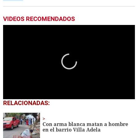
VIDEOS RECOMENDADOS
0
RELACIONADAS:
seconds
of
45
seconds
Con arma blanca matan a hombre
en el barrio Villa Adela