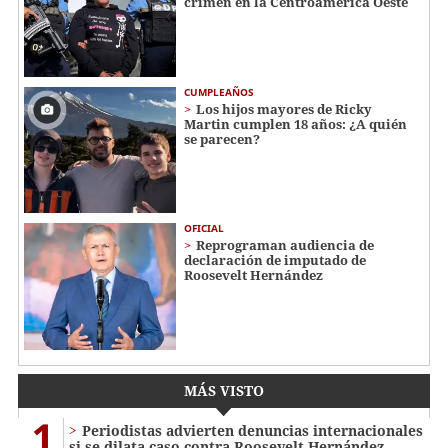
crimen en la Centroamérica Oeste
CUMPLEAÑOS
Los hijos mayores de Ricky
Martin cumplen 18 años: ¿A quién
se parecen?
OFICIAL
Reprograman audiencia de
declaración de imputado de
Roosevelt Hernández
MÁS VISTO
1
Periodistas advierten denuncias internacionales
si se dilata caso contra Roosevelt Hernández