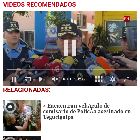
VIDEOS RECOMENDADOS
0
RELACIONADAS:
seconds
of
5
Encuentran vehÃ­culo de
minutes,
comisario de PolicÃ­a asesinado en
8
Tegucigalpa
seconds