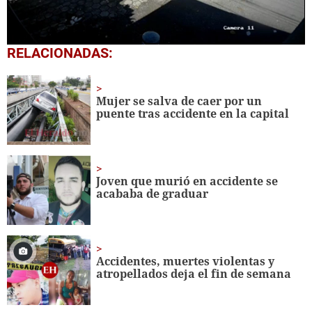
0
RELACIONADAS:
seconds
of
1
minute,
Mujer se salva de caer por un
34
puente tras accidente en la capital
seconds
Joven que murió en accidente se
acababa de graduar
Accidentes, muertes violentas y
atropellados deja el fin de semana