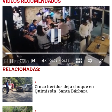
VIDEOS RECOMENDADOS
0
RELACIONADAS:
seconds
of
34
seconds
Cinco heridos deja choque en
Quimistán, Santa Bárbara