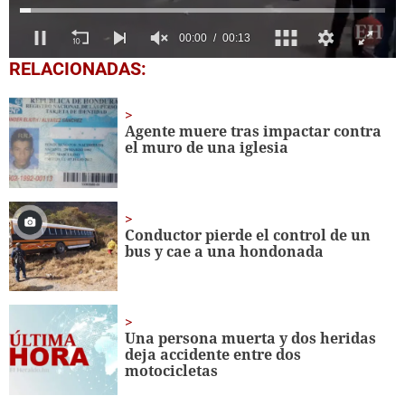
0
RELACIONADAS:
seconds
of
14
seconds
Agente muere tras impactar contra
el muro de una iglesia
Conductor pierde el control de un
bus y cae a una hondonada
Una persona muerta y dos heridas
deja accidente entre dos
motocicletas