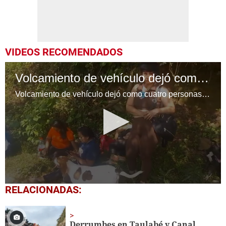
VIDEOS RECOMENDADOS
Volcamiento de vehículo dejó como cuatro personas muertas y varias heridas en Santa Bárbara
Volcamiento de vehículo dejó como cuatro personas muertas y varias heridas en Santa Bárbara
0
RELACIONADAS:
seconds
of
1
minute,
Derrumbes en Taulabé y Canal