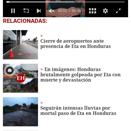
0
RELACIONADAS:
seconds
of
48
seconds
Cierre de aeropuertos ante
presencia de Eta en Honduras
En imágenes: Honduras
brutalmente golpeada por Eta con
muerte y devastación
Seguirán intensas lluvias por
mortal paso de Eta en Honduras