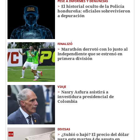
PESE A INFORMES Y DENUNCIAS
El historial oculto de la Policía
hondureña: oficiales sobrevivieron
a depuración
FINALIZÓ
Marathón derrotó con lo justo al
Independiente que se estrenó en
primera división
VIAJE
Nasry Asfura asistirá a
investidura presidencial de
Colombia
DIVISAS
¿Subió o bajó? El precio del dólar
para este martes 4 de agosto en