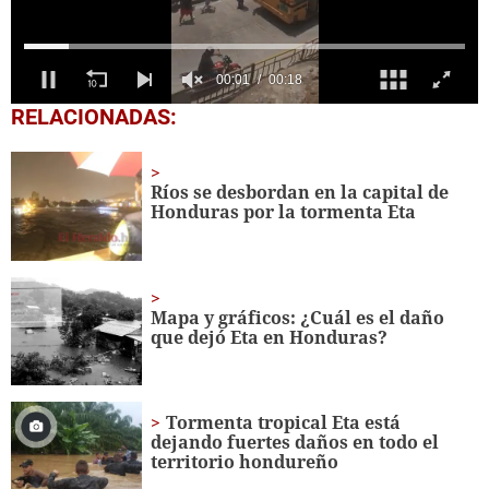
0
RELACIONADAS:
seconds
of
18
seconds
Ríos se desbordan en la capital de
Honduras por la tormenta Eta
Mapa y gráficos: ¿Cuál es el daño
que dejó Eta en Honduras?
Tormenta tropical Eta está
dejando fuertes daños en todo el
territorio hondureño