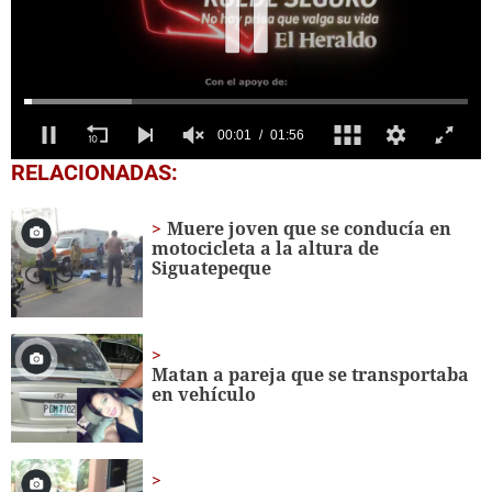
0
RELACIONADAS:
of
1
minute,
Muere joven que se conducía en
56
motocicleta a la altura de
seconds
Siguatepeque
Matan a pareja que se transportaba
en vehículo