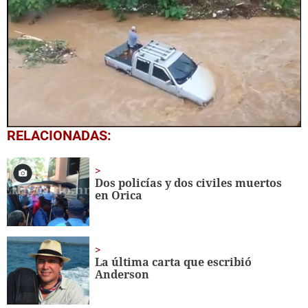
0
RELACIONADAS:
of
1
minute,
0
Dos policías y dos civiles muertos
en Orica
La última carta que escribió
Anderson