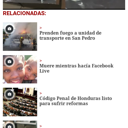
0
RELACIONADAS:
of
3
minutes,
0
Prenden fuego a unidad de
transporte en San Pedro
Muere mientras hacía Facebook
Live
Código Penal de Honduras listo
para sufrir reformas