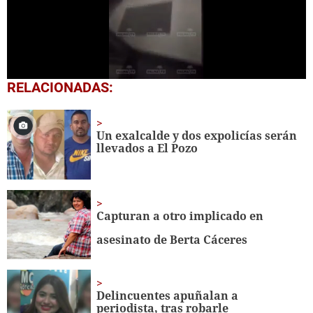
0
RELACIONADAS:
seconds
of
27
seconds
Un exalcalde y dos expolicías serán
llevados a El Pozo
Capturan a otro implicado en
asesinato de Berta Cáceres
Delincuentes apuñalan a
periodista, tras robarle