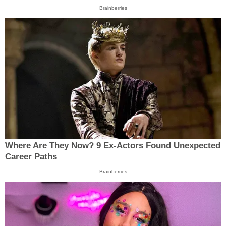
Brainberries
Where Are They Now? 9 Ex-Actors Found Unexpected
Career Paths
Brainberries