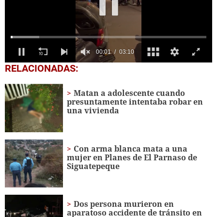
0
RELACIONADAS:
seconds
of
3
Matan a adolescente cuando
minutes,
presuntamente intentaba robar en
10
una vivienda
seconds
Con arma blanca mata a una
mujer en Planes de El Parnaso de
Siguatepeque
Dos persona murieron en
aparatoso accidente de tránsito en