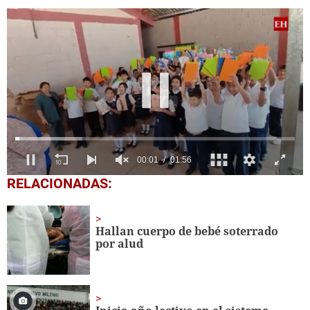
0
RELACIONADAS:
seconds
of
1
minute,
Hallan cuerpo de bebé soterrado
56
por alud
seconds