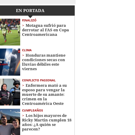
EN PORTADA
FINALIZÓ
Motagua sufrió para
derrotar al FAS en Copa
Centroamericana
CLIMA
Honduras mantiene
condiciones secas con
lluvias débiles este
viernes
CONFLICTO PASIONAL
Enfermera mató a su
esposo para vengar la
muerte de su amante:
crimen en la
Centroamérica Oeste
CUMPLEAÑOS
Los hijos mayores de
Ricky Martin cumplen 18
años: ¿A quién se
parecen?