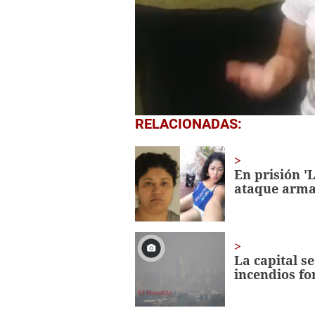
0
RELACIONADAS:
of
4
minutes,
46
En prisión '
seconds
Volume
ataque arm
0%
La capital s
incendios fo