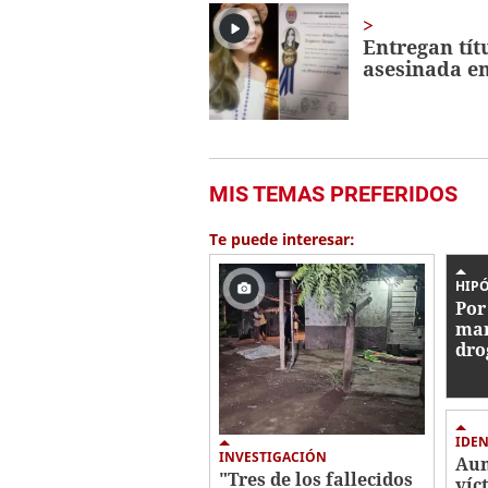
Entregan tít
asesinada en
MIS TEMAS PREFERIDOS
Te puede interesar:
HIPÓ
Por
mar
dro
ase
mas
IDEN
INVESTIGACIÓN
Aum
"Tres de los fallecidos
víc