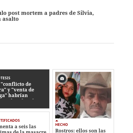
ulo post mortem a padres de Silvia,
 asalto
TESIS
 "conflicto de
a" y "venta de
ga" habrían
sinado a familia en
acre de Olanchito
TIFICADOS
HECHO
enta a seis las
Rostros: ellos son las
timas de la masacre