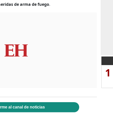
heridas de arma de fuego
.
1
rme al canal de noticias