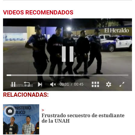
VIDEOS RECOMENDADOS
0
RELACIONADAS:
seconds
of
46
seconds
Frustrado secuestro de estudiante
de la UNAH