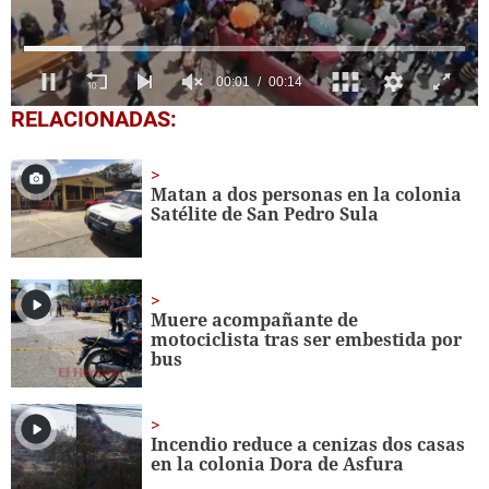
0
RELACIONADAS:
seconds
of
14
seconds
Matan a dos personas en la colonia
Satélite de San Pedro Sula
Muere acompañante de
motociclista tras ser embestida por
bus
Incendio reduce a cenizas dos casas
en la colonia Dora de Asfura