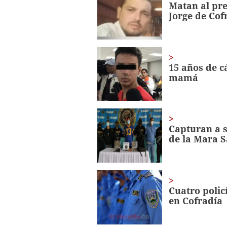
Matan al pre
6
Jorge de Cof
seconds
Volume
0%
15 años de c
mamá
Capturan a s
de la Mara 
Cuatro polic
en Cofradía