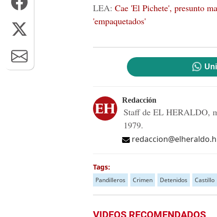
LEA:
Cae 'El Pichete', presunto ma
'empaquetados'
Uni
Redacción
Staff de EL HERALDO, me
1979.
redaccion@elheraldo.
Tags:
Pandilleros
Crimen
Detenidos
Castillo
VIDEOS RECOMENDADOS