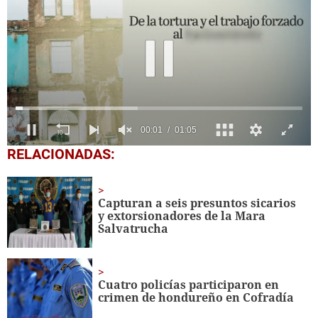
0
RELACIONADAS:
seconds
of
1
minute,
Capturan a seis presuntos sicarios
5
y extorsionadores de la Mara
seconds
Salvatrucha
Cuatro policías participaron en
crimen de hondureño en Cofradía