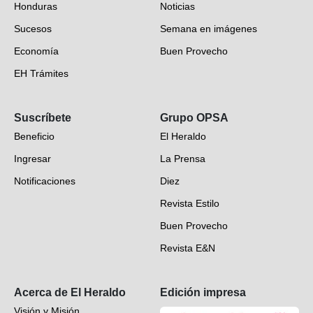
Honduras
Noticias
Sucesos
Semana en imágenes
Economía
Buen Provecho
EH Trámites
Opinión
Suscríbete
Grupo OPSA
EH Verifica
Beneficio
El Heraldo
Fotogalerías
Ingresar
La Prensa
Deportes
Notificaciones
Diez
Videos
Revista Estilo
Hondureños en el mundo
Buen Provecho
Revista E&N
Suscripción
Acerca de El Heraldo
Edición impresa
Visión y Misión